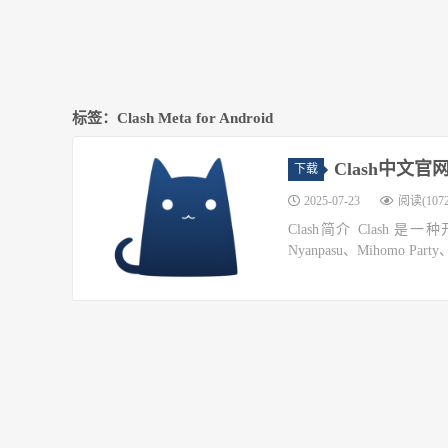
标签：Clash Meta for Android
Clash中文
下载
2025-07-23
阅读(1072
Clash简介 Clash 是一
Nyanpasu、Mihomo Party、C