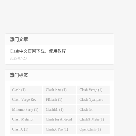
热门文章
Clash中文官网下载、使用教程
2025-07-23
热门标签
Clash (1)
Clash下载 (1)
Clash Verge (1)
Clash Verge Rev
FlClash (1)
Clash Nyanpasu
(1)
(1)
Mihomo Party (1)
ClashMi (1)
Clash for
Windows (1)
Clash Meta for
Clash for Android
ClashX Meta (1)
Android (1)
(1)
ClashX (1)
ClashX Pro (1)
OpenClash (1)